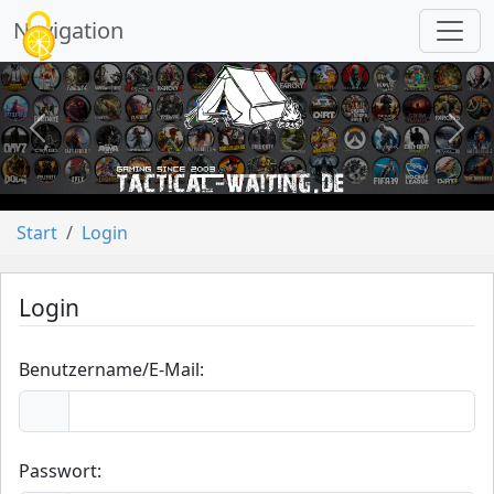
Cookie-Einstellungen
Navigation
vorheriges
näch
Start
Login
Login
Benutzername/E-Mail:
Passwort: