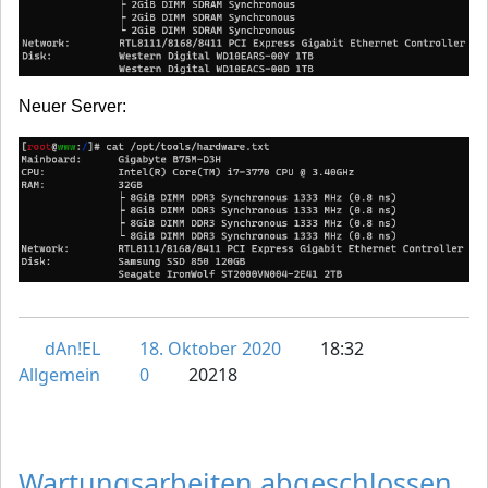
Neuer Server:
dAn!EL
18. Oktober 2020
18:32
Allgemein
0
20218
Wartungsarbeiten abgeschlossen